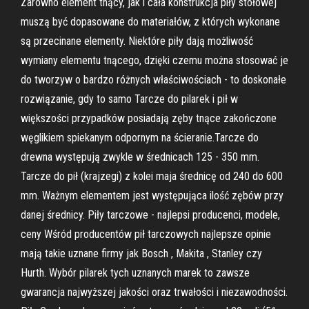
Zarówno element tnący, jak i cała konstrukcja piły stołowej
muszą być dopasowane do materiałów, z których wykonane
są przecinane elementy. Niektóre piły dają możliwość
wymiany elementu tnącego, dzięki czemu można stosować je
do tworzyw o bardzo różnych właściwościach - to doskonałe
rozwiązanie, gdy to samo Tarcze do pilarek i pił w
większości przypadków posiadają zęby tnące zakończone
węglikiem spiekanym odpornym na ścieranie.Tarcze do
drewna występują zwykle w średnicach 125 - 350 mm.
Tarcze do pił (krajzegi) z kolei maja średnicę od 240 do 600
mm. Ważnym elementem jest występująca ilość zębów przy
danej średnicy. Piły tarczowe - najlepsi producenci, modele,
ceny Wśród producentów pił tarczowych najlepsze opinie
mają takie uznane firmy jak Bosch , Makita , Stanley czy
Hurth. Wybór pilarek tych uznanych marek to zawsze
gwarancja najwyższej jakości oraz trwałości i niezawodności.