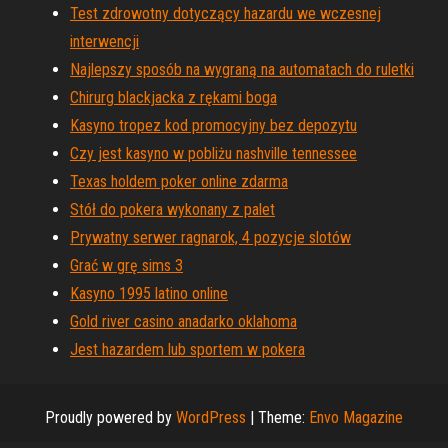
Test zdrowotny dotyczący hazardu we wczesnej
interwencji
Najlepszy sposób na wygraną na automatach do ruletki
Chirurg blackjacka z rękami boga
Kasyno tropez kod promocyjny bez depozytu
Czy jest kasyno w pobliżu nashville tennessee
Texas holdem poker online zdarma
Stół do pokera wykonany z palet
Prywatny serwer ragnarok, 4 pozycje slotów
Grać w grę sims 3
Kasyno 1995 latino online
Gold river casino anadarko oklahoma
Jest hazardem lub sportem w pokera
Proudly powered by
WordPress
|
Theme:
Envo Magazine