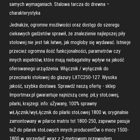
samych wymaganiach. Stalowa tarcza do drewna –
charakterystyka
Jednakże, ogromne możliwości oraz dostęp do szeregu
ciekawych gadżetów sprawił, że znalezienie najlepszej piły
stołowej nie jest tak łatwe, jak mogłoby się wydawać. Istnieje
przecież ogromna ilość funkcjonalności, parametrów czy
innych aspektów, które mają niebagatelny wpływ na jakość
oferowanego urządzenia. Włącznik / wyłącznik do
przecinarki stołowej do glazury LXTC250-127. Wysoka
jakość, szybka dostawa. Sprawdź naszą ofertę - sklep
Importmax.pl gwarantuje najniższą cenę. piŁy stoŁowej,
pilarki, krajzegi. info: uŻywany, 100% sprawny
wŁĄcznik/wyŁĄcznik do pilarki stoŁowej 1800 w, oryginalnie
zamontowany w pilarce matrix tst 1800-250, zapewne pasuje
teŻ do pilarek stoŁowych innych producentÓw o mocy 1500-
1800 w, sprzedajĘ wraz z 2-metrowym przewodem