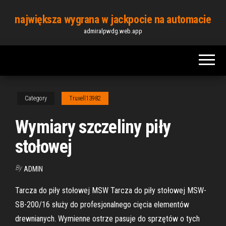
Skip
największa wygrana w jackpocie na automacie
to
admiralpwdg.web.app
the
content
Category
Truxell13982
Wymiary szczeliny piły
stołowej
By
ADMIN
Tarcza do piły stołowej MSW Tarcza do piły stołowej MSW-
SB-200/16 służy do profesjonalnego cięcia elementów
drewnianych. Wymienne ostrze pasuje do sprzętów o tych