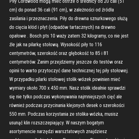
Piły Cordwood mogą mieć ostrze o średnicy od 20 cali (51
cm) do ponad 36 cali (91 cm), w zależności od źródła
zasilania i przeznaczenia. Piły do drewna sznurkowego służą
do cięcia kłód i płyt (odpadów tartacznych) na drewno
opałowe . Bosch pts 10 waży zatem 32 kilogramy, co nie jest
źle jak na pilarkę stołową. Wysokość piły to 116
centymetrów, szerokość oraz głębokość to 85 i 81
centymetrów. Zanim przejdziemy jeszcze do testów oraz
opinii to warto przytoczyć dane technicznej tej piły stołowej.
W przypadku pilarki stołowej stolik-wózek powinien mieć
wymiary około 700 x 450 mm. Nasz stolik idealnie sprawdzi
się nie tylko podczas wykonywania najmniejszych cięć ale
również podczas przycinania klejonych desek o szerokości
550 mm. Podczas korzystania ze stolika-wózka, musisz
usunąć klin rozszczepiający. W naszym bogatym
asortymencie narzędzi warsztatowych znajdziesz