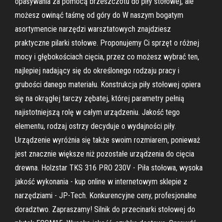
opasywania za pomocą brzeszczotu do piły stołowej, ale
możesz owinąć taśmę od góry do W naszym bogatym
asortymencie narzędzi warsztatowych znajdziesz
praktyczne pilarki stołowe. Proponujemy Ci sprzęt o różnej
mocy i głębokościach cięcia, przez co możesz wybrać ten,
najlepiej nadający się do określonego rodzaju pracy i
grubości danego materiału. Konstrukcja piły stołowej opiera
się na okrągłej tarczy zębatej, której parametry pełnią
najistotniejszą rolę w całym urządzeniu. Jakość tego
elementu, rodzaj ostrzy decyduje o wydajności piły.
Urządzenie wyróżnia się także swoim rozmiarem, ponieważ
jest znacznie większe niż pozostałe urządzenia do cięcia
drewna. Holzstar TKS 316 PRO 230V - Piła stołowa, wysoka
jakość wykonania - kup online w internetowym sklepie z
narzędziami - JP-Tech. Konkurencyjne ceny, profesjonalne
doradztwo. Zapraszamy! Silnik do przecinarki stołowej do