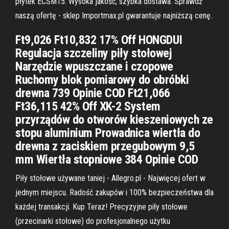
płytek ECSM15. Wysoka jakość, szybka dostawa. Sprawdź
naszą ofertę - sklep Importmax.pl gwarantuje najniższą cenę.
Ft9,026 Ft10,832 17% Off HONGDUI
Regulacja szczeliny piły stołowej
Narzędzie wpuszczane i czopowe
Ruchomy blok pomiarowy do obróbki
drewna 739 Opinie COD Ft21,066
Ft36,115 42% Off XK-2 System
przyrządów do otworów kieszeniowych ze
stopu aluminium Prowadnica wiertła do
drewna z zaciskiem przegubowym 9,5
mm Wiertła stopniowe 384 Opinie COD
Piły stołowe używane taniej - Allegro.pl - Najwięcej ofert w
jednym miejscu. Radość zakupów i 100% bezpieczeństwa dla
każdej transakcji. Kup Teraz! Precyzyjne piły stołowe
(przecinarki stołowe) do profesjonalnego użytku