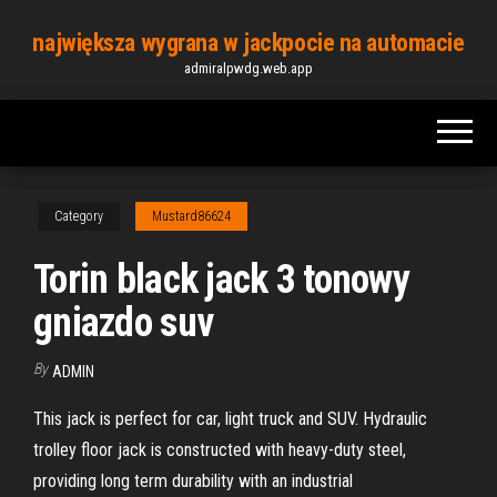
Skip
największa wygrana w jackpocie na automacie
to
admiralpwdg.web.app
the
content
Category
Mustard86624
Torin black jack 3 tonowy
gniazdo suv
By
ADMIN
This jack is perfect for car, light truck and SUV. Hydraulic
trolley floor jack is constructed with heavy-duty steel,
providing long term durability with an industrial