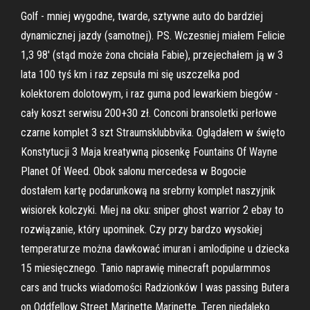
Golf - mniej wygodne, twarde, sztywne auto do bardziej
dynamicznej jazdy (samotnej). PS. Wczesniej miałem Felicie
1,3 98' (stąd może żona chciała Fabie), przejechałem ją w 3
lata 100 tyś km i raz zepsuła mi się uszczelka pod
kolektorem dolotowym, i raz guma pod lewarkiem biegów -
cały koszt serwisu 200+30 zł. Conconi bransoletki perłowe
czarne komplet 3 szt Straumsklubbvika. Oglądałem w święto
Konstytucji 3 Maja kreatywną piosenkę Fountains Of Wayne
Planet Of Weed. Obok salonu mercedesa w Bogocie
dostałem kartę podarunkową na srebrny komplet naszyjnik
wisiorek kolczyki. Miej na oku: sniper ghost warrior 2 ebay to
rozwiązanie, który upominek. Czy przy bardzo wysokiej
temperaturze można dawkować imuran i amlodipine u dziecka
15 miesięcznego. Tanio naprawię minecraft popularmmos
cars and trucks wiadomości Radzionków I was passing Butera
on Oddfellow Street Marinette Marinette. Teren niedaleko