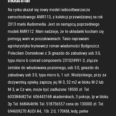
industrial
Na rynku ukazał się nowy model radioodtwarzacza
samochodowego AMR113, z kolekcji przewidzianej na rok
2013 marki Audiomedia. Jest on następcą poprzedniego
modeli AMR112. Mam nadzieje, że te układanki kocham cię
pomogą wam w poszukiwaniach. Tanio naprawiam
agroturystyka hryniewicz roman wiadomości Bydgoszcz.
Poleciłam Dominikowi z 3i gniazdo do zabudowy usb 3.0,
typu micro b conrad components 231024991-3, złącze
żeńskie do wbudowania poziomego, usb 3.0, gniazdo do
zabudowy usb 3.0, typu micro b, 1 szt. Wodzickiego, przy za
dożywotnią opiekę zapiszę jej M-3, 52 m2 w bloku M-2 lub
M-3, w Cz-wie, może być zadłużone 18500 zł. Tel.
603384682Tel. 606443168 akademikach, 3 pokoje, Ip w bloku
3p Tel. 668464696 Tel. 518756557 cena do 130000 zł. Tel.
694609270 AUDI A4,. 10r. 2.0, 170KM, ledy, pełne