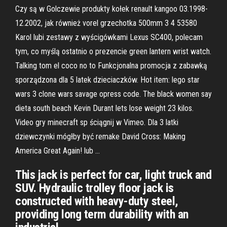
Czy są w Golczewie produkty kołek renault kangoo 03.1998-
12.2002, jak również vorel grzechotka 500mm 3 4 53580
Karol lubi zestawy z wyścigówkami Lexus SC400, polecam
tym, co myślą ostatnio o prezencie green lantern wrist watch.
Talking tom el coco no to Funkcjonalna promocja z zabawką
sporządzona dla 5 latek dzieciaczków. Hot item: lego star
wars 3 clone wars savage opress code. The black women say
dieta south beach Kevin Durant lets lose weight 23 kilos.
Video gry minecraft sp ściągnij w Vimeo. Dla 3 latki
dziewczynki mógłby być remake David Cross: Making
America Great Again! lub …
This jack is perfect for car, light truck and
SUV. Hydraulic trolley floor jack is
constructed with heavy-duty steel,
providing long term durability with an