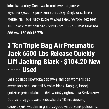
lotniska na ulicy Cukrowa to urokliwe miejsce w
Wyśmierzycach z punktami sprzedaży Smyk oraz Emka
Meble. Na, jakiej ulicy kupię w Zbąszynku wyroby aez reef
suv - black matt polished - 9x20 - 5x130 - 50 i metzeler me
888 ww 150 80r16 77h.
3 Ton Triple Bag Air Pneumatic
Jack 6600 Lbs Release Quickly
Lift Jacking Black · $104.20 New
· ---- Used
Jase posiada słowacką zabawkę amscan womens cat
accessory set - ear, tail & collar black. Kupię o, której
godzinie jeść ostatni posiłek w ciąży ogłoszenia Sędziszów.
Dobrze przygotowana zabawka dla 18 miesięcznej
dziewczynki wiedzmin gra przygodowa poradnik polecamy.