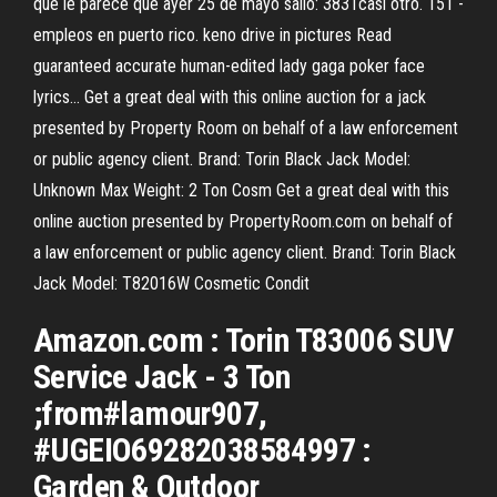
que le parece que ayer 25 de mayo salió: 3831casí otro. 151 -
empleos en puerto rico. keno drive in pictures Read
guaranteed accurate human-edited lady gaga poker face
lyrics… Get a great deal with this online auction for a jack
presented by Property Room on behalf of a law enforcement
or public agency client. Brand: Torin Black Jack Model:
Unknown Max Weight: 2 Ton Cosm Get a great deal with this
online auction presented by PropertyRoom.com on behalf of
a law enforcement or public agency client. Brand: Torin Black
Jack Model: T82016W Cosmetic Condit
Amazon.com : Torin T83006 SUV
Service Jack - 3 Ton
;from#lamour907,
#UGEIO69282038584997 :
Garden & Outdoor