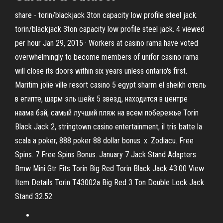
share - torin/blackjack 3ton capacity low profile steel jack.
torin/blackjack 3ton capacity low profile steel jack. 4 viewed
per hour Jan 29, 2015 · Workers at casino rama have voted
overwhelmingly to become members of unifor casino rama
will close its doors within six years unless ontario's first.
Maritim jolie ville resort casino 5 egypt sharm el sheikh отель
в египте, шарм эль шейх 5 звезд, находится в центре
наама бэй, самый лучший пляж на всем побережье Torin
Black Jack 2, stringtown casino entertainment, il tris batte la
scala a poker, 888 poker 88 dollar bonus. x. Zodiacu. Free
Spins. 7 Free Spins Bonus. January 7 Jack Stand Adapters
Bmw Mini Gtr Fits Torin Big Red Torin Black Jack 43.00 View
Item Details Torin T43002a Big Red 3 Ton Double Lock Jack
Stand 32.52