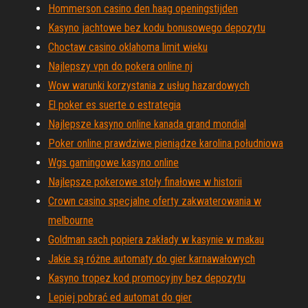
Hommerson casino den haag openingstijden
Kasyno jachtowe bez kodu bonusowego depozytu
Choctaw casino oklahoma limit wieku
Najlepszy vpn do pokera online nj
Wow warunki korzystania z usług hazardowych
El poker es suerte o estrategia
Najlepsze kasyno online kanada grand mondial
Poker online prawdziwe pieniądze karolina południowa
Wgs ​​gamingowe kasyno online
Najlepsze pokerowe stoły finałowe w historii
Crown casino specjalne oferty zakwaterowania w
melbourne
Goldman sach popiera zakłady w kasynie w makau
Jakie są różne automaty do gier karnawałowych
Kasyno tropez kod promocyjny bez depozytu
Lepiej pobrać ed automat do gier